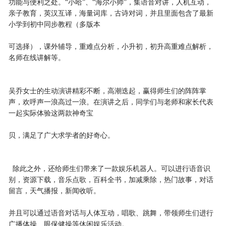
功能与便利之处。“小哈”、“海尔小帅”，集语音对讲，人机互动，
亲子教育，英汉互译，海量词库，古诗对词，并且里面包含了最新
小学到初中同步教程（多版本
可选择），课外辅导，重难点分析，小升初，初升高重难点解析，
名师在线讲解等。
吴乔女士的生动演讲精彩不断，高潮迭起，赢得师生们的阵阵掌
声，欢呼声一浪高过一浪。在演讲之后，同学们与老师和家长代表
一起实际体验这两款神奇宝
贝，满足了广大求学者的好奇心。
除此之外，还给师生们带来了一款娱乐机器人。可以进行语音识
别，资源下载，音乐点歌，百科全书，加减乘除，热门故事，对话
留言，天气播报，新闻收听。
并且可以通过语音对话与人体互动，唱歌、跳舞，带领师生们进行
广播体操、眼保健操等休闲娱乐活动。